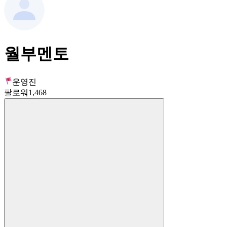
월부멘토
운영진
팔로워
1,468