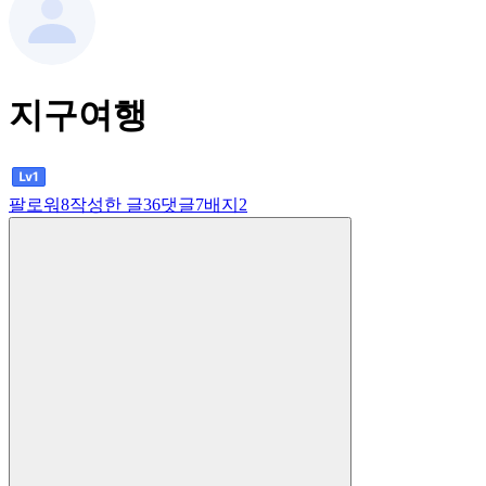
지구여행
팔로워
8
작성한 글
36
댓글
7
배지
2