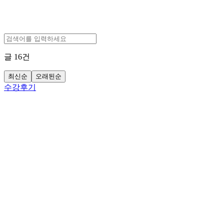
글
16
건
최신순
오래된순
수강후기