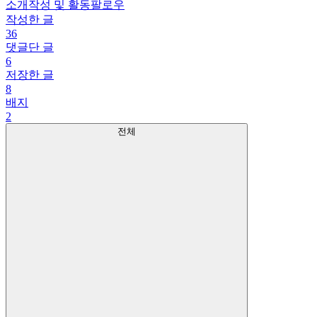
소개
작성 및 활동
팔로우
작성한 글
36
댓글단 글
6
저장한 글
8
배지
2
전체