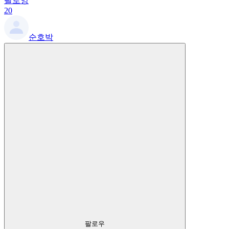
팔로잉
20
순호박
팔로우