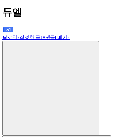
듀엘
팔로워
7
작성한 글
18
댓글
0
배지
2