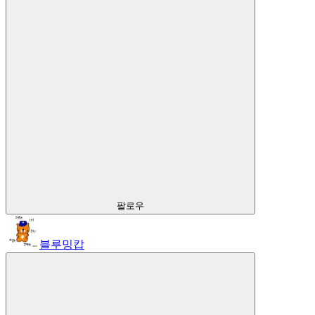
팔로우
블루밍캅