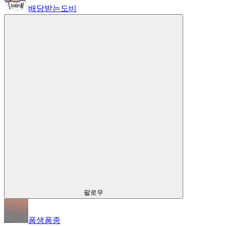
배당받는도비
팔로우
폼생폼종