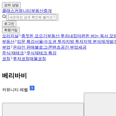
강의 상담
클래스
커뮤니티
부동산중개
로그인
회원가입
오리지널
종잣돈 모으기
부동산 투자
내집마련
돈 버는 독서 모
부동산
입문 특강
서울/수도권 투자
지방 투자
지역 분석
재개발/
부업
온라인 판매
블로그/콘텐츠
공간 부업
세금
주식/재테크
주식
재테크 특강
코칭
투자코칭
매물코칭
베리바비
커뮤니티 레벨