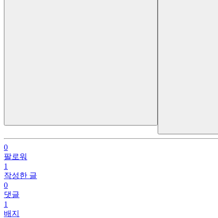
0
팔로워
1
작성한 글
0
댓글
1
배지