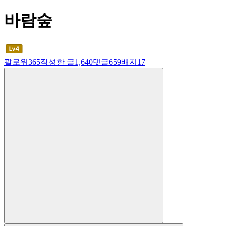
바람숲
팔로워
365
작성한 글
1,640
댓글
659
배지
17