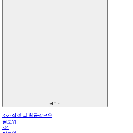
팔로우
소개
작성 및 활동
팔로우
팔로워
365