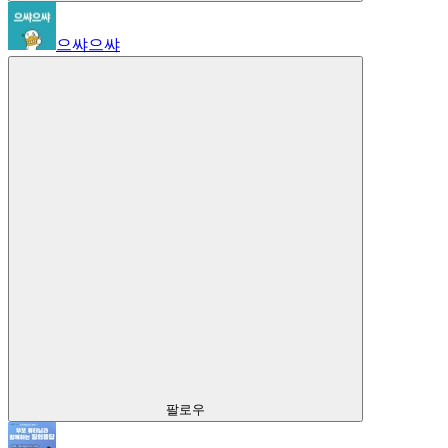
으쌰으쌰
팔로우