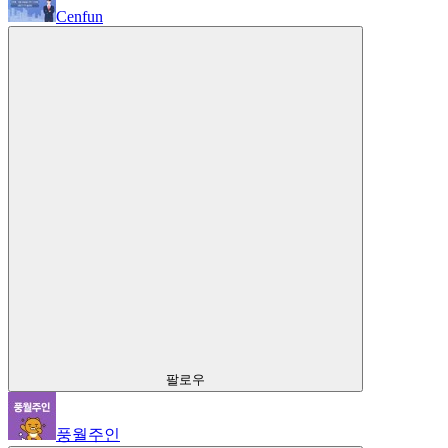
Cenfun
팔로우
풍월주인