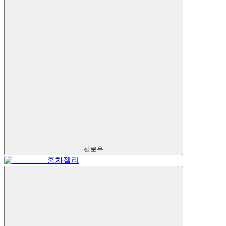
팔로우
홍차젤리