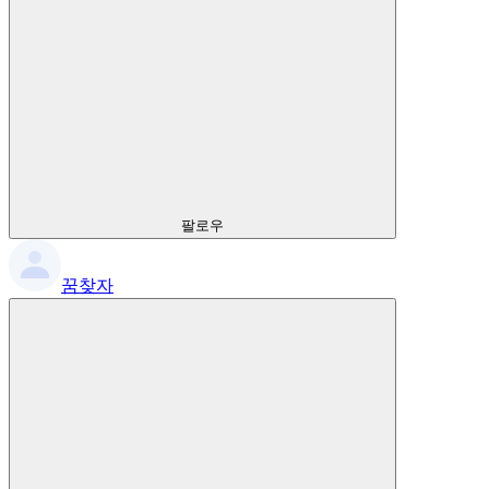
팔로우
꿈찾자