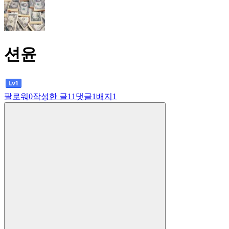
션윤
팔로워
0
작성한 글
11
댓글
1
배지
1