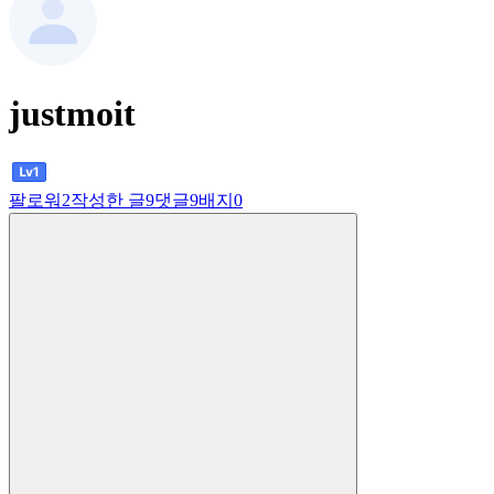
justmoit
팔로워
2
작성한 글
9
댓글
9
배지
0