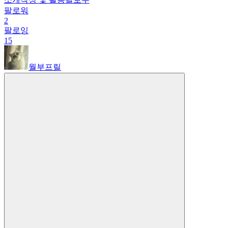
팔로워
2
팔로잉
15
월부프릴