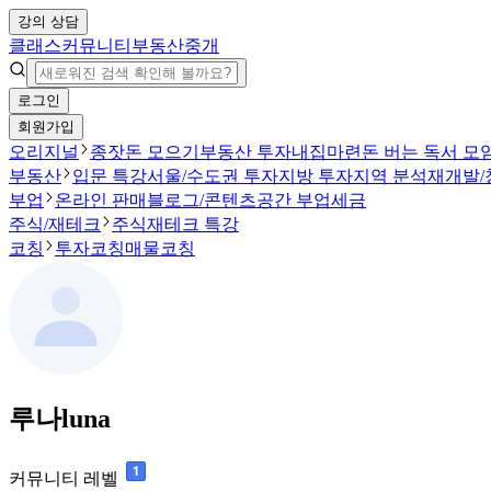
강의 상담
클래스
커뮤니티
부동산중개
로그인
회원가입
오리지널
종잣돈 모으기
부동산 투자
내집마련
돈 버는 독서 모
부동산
입문 특강
서울/수도권 투자
지방 투자
지역 분석
재개발/
부업
온라인 판매
블로그/콘텐츠
공간 부업
세금
주식/재테크
주식
재테크 특강
코칭
투자코칭
매물코칭
루나luna
커뮤니티 레벨