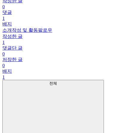
작성한 글
0
댓글
1
배지
소개
작성 및 활동
팔로우
작성한 글
1
댓글단 글
0
저장한 글
0
배지
1
전체