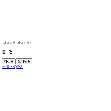
글
1
건
최신순
오래된순
부동산Q&A