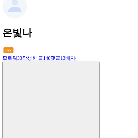
은빛나
팔로워
33
작성한 글
148
댓글
13
배지
4