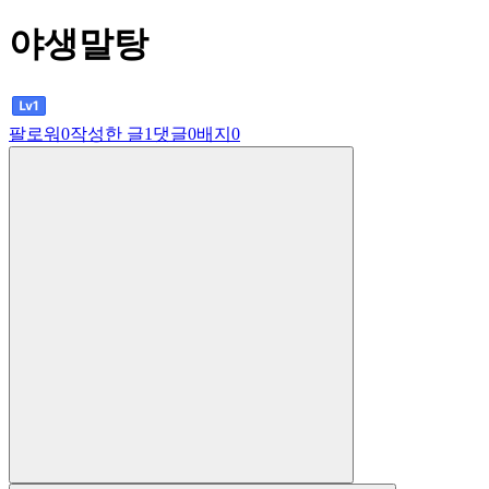
야생말탕
팔로워
0
작성한 글
1
댓글
0
배지
0