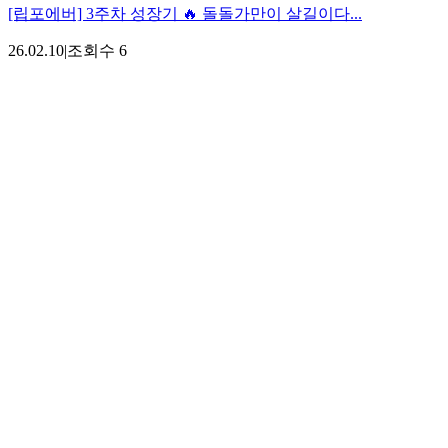
[립포에버] 3주차 성장기 🔥 돌돌가만이 살길이다...
26.02.10
|
조회수
6