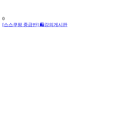
0
[스스쿠팡 중급반] 🛍️강의게시판