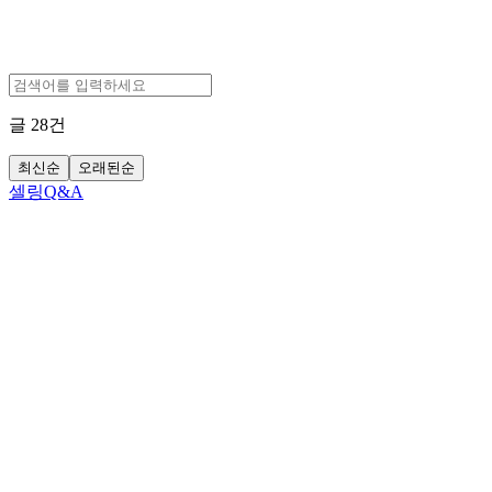
글
28
건
최신순
오래된순
셀링Q&A