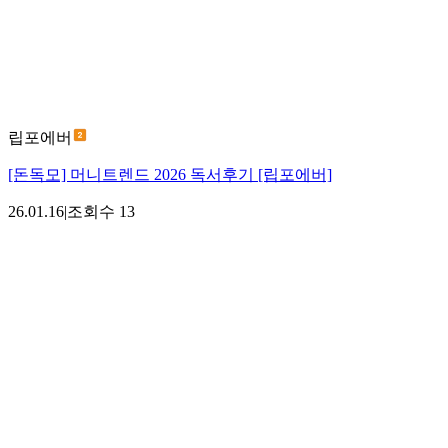
립포에버
[돈독모] 머니트렌드 2026 독서후기 [립포에버]
26.01.16
|
조회수
13