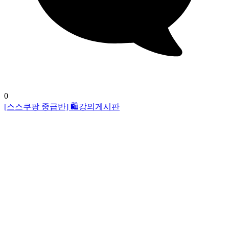
0
[스스쿠팡 중급반] 🛍️강의게시판