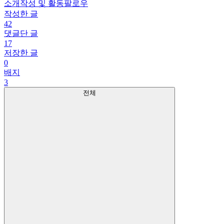
소개
작성 및 활동
팔로우
작성한 글
42
댓글단 글
17
저장한 글
0
배지
3
전체