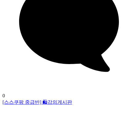
0
[스스쿠팡 중급반] 🛍️강의게시판