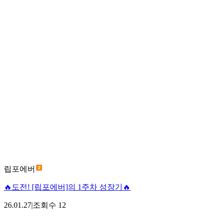
립포에버
🔥도전! [립포에버]의 1주차 성장기🔥
26.01.27
|
조회수
12