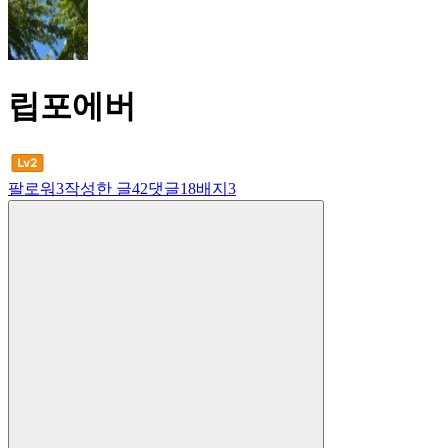
립포에버
팔로워
3
작성한 글
42
댓글
18
배지
3