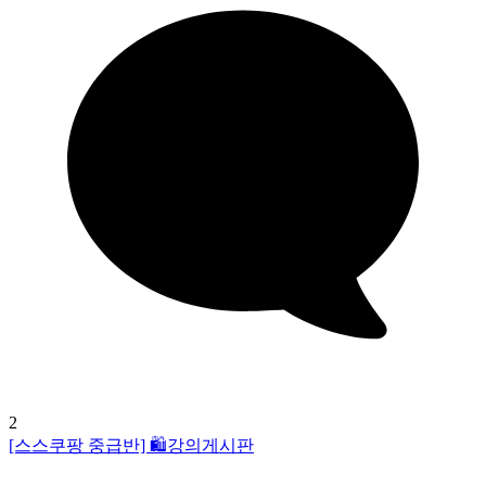
2
[스스쿠팡 중급반] 🛍️강의게시판