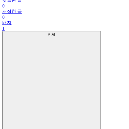
댓글단 글
0
저장한 글
0
배지
1
전체