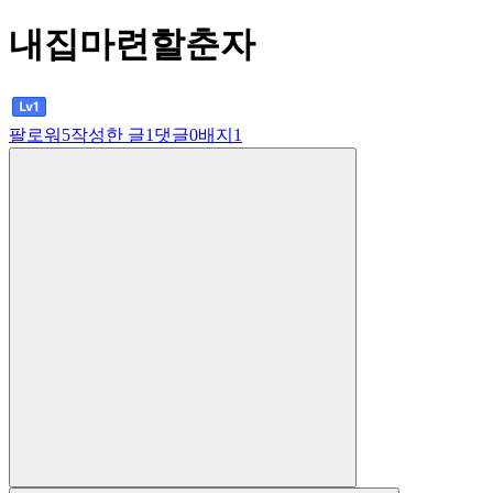
내집마련할춘자
팔로워
5
작성한 글
1
댓글
0
배지
1