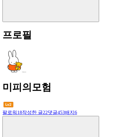
프로필
미피의모험
팔로워
18
작성한 글
22
댓글
453
배지
6