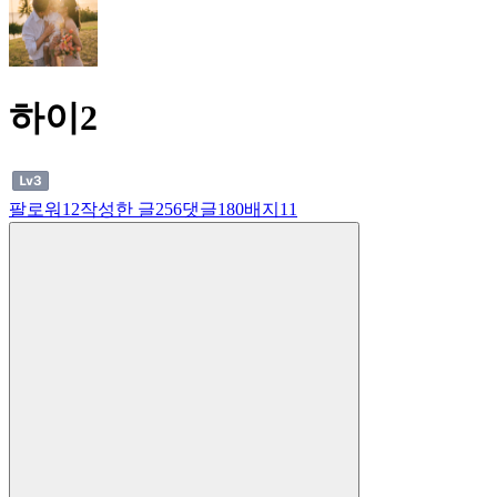
하이2
팔로워
12
작성한 글
256
댓글
180
배지
11