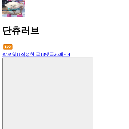
단츄러브
팔로워
11
작성한 글
18
댓글
26
배지
4