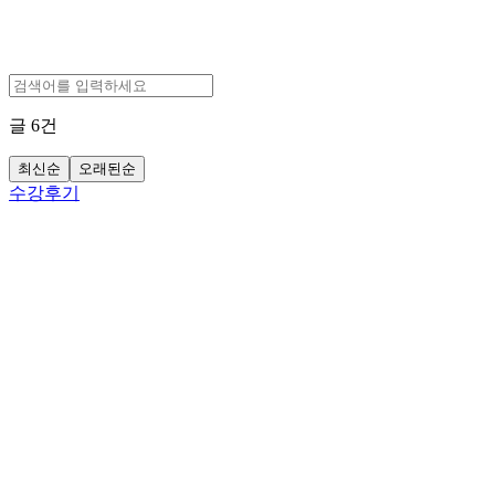
글
6
건
최신순
오래된순
수강후기