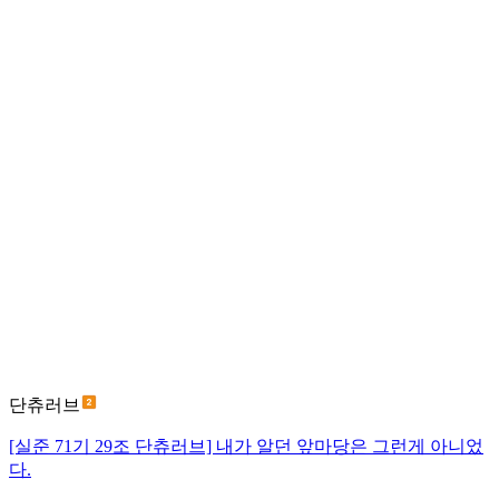
단츄러브
[실준 71기 29조 단츄러브] 내가 알던 앞마당은 그런게 아니었
다.