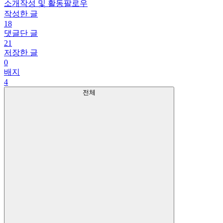
소개
작성 및 활동
팔로우
작성한 글
18
댓글단 글
21
저장한 글
0
배지
4
전체