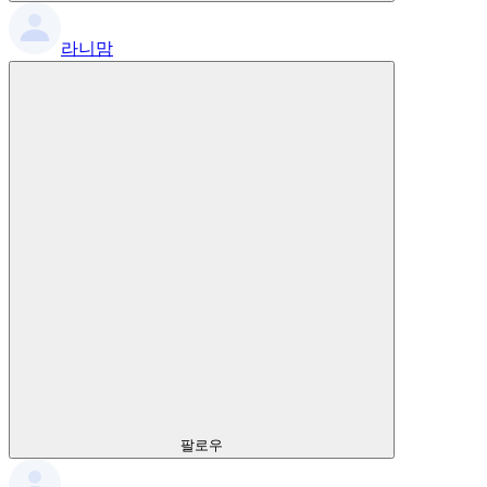
라니맘
팔로우