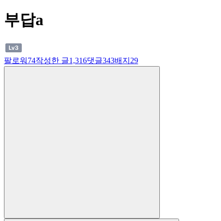
부답a
팔로워
74
작성한 글
1,316
댓글
343
배지
29