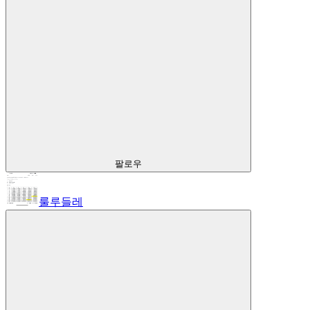
팔로우
룰루들레