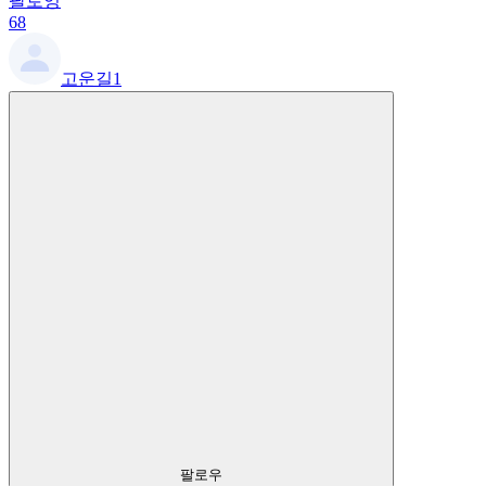
팔로잉
68
고운길1
팔로우