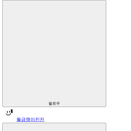
팔로우
월급쟁이진진