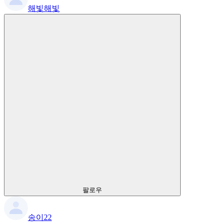
해빛해빛
팔로우
송이22