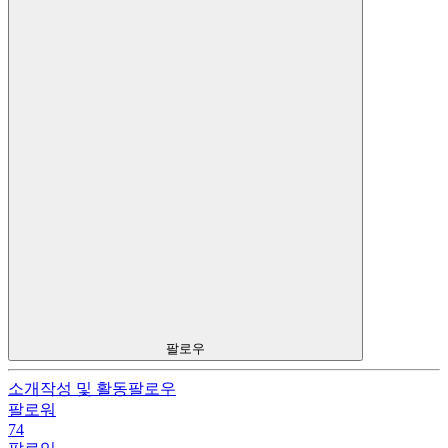
팔로우
소개
작성 및 활동
팔로우
팔로워
74