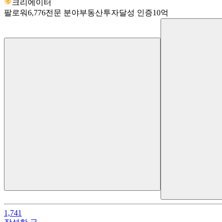
크리에이터
팔로워
6,776
전문 분야
부동산투자
달성 인증
10억
1,741