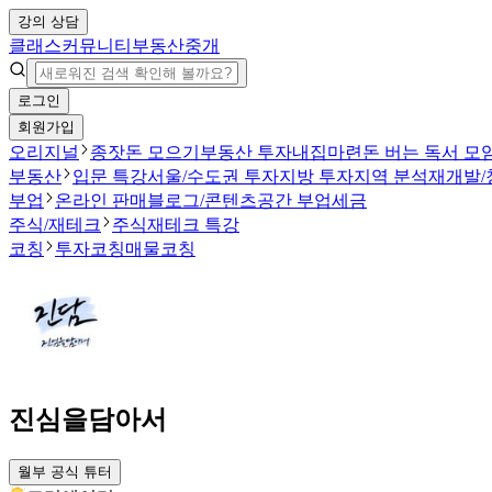
강의 상담
클래스
커뮤니티
부동산중개
로그인
회원가입
오리지널
종잣돈 모으기
부동산 투자
내집마련
돈 버는 독서 모
부동산
입문 특강
서울/수도권 투자
지방 투자
지역 분석
재개발/
부업
온라인 판매
블로그/콘텐츠
공간 부업
세금
주식/재테크
주식
재테크 특강
코칭
투자코칭
매물코칭
진심을담아서
월부 공식 튜터