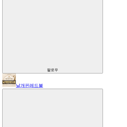
팔로우
날개핀레드불