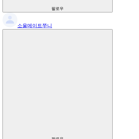
팔로우
소울메이트쭈니
팔로우