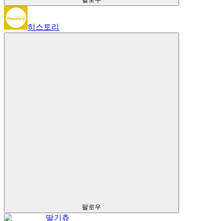
히스토리
팔로우
딸기츄