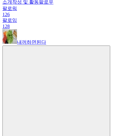
소개
작성 및 활동
팔로우
팔로워
126
팔로잉
128
내꺼하면된다