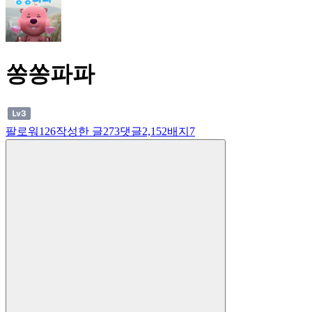
쏭쏭파파
팔로워
126
작성한 글
273
댓글
2,152
배지
7