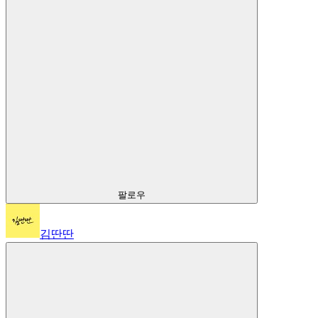
팔로우
김딴딴