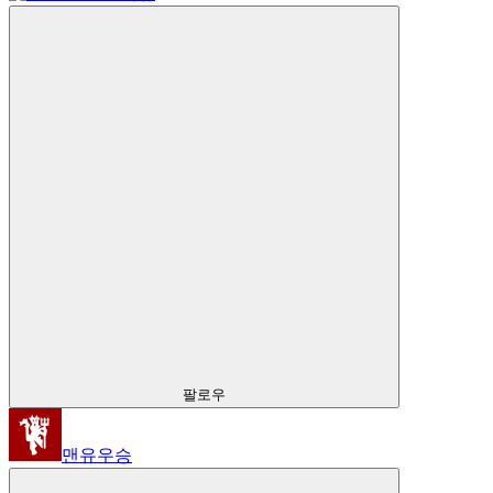
팔로우
맨유우승