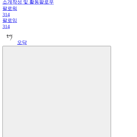
소개
작성 및 활동
팔로우
팔로워
314
팔로잉
314
오닥