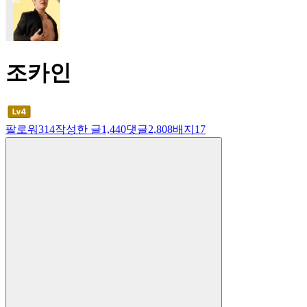
조카인
팔로워
314
작성한 글
1,440
댓글
2,808
배지
17