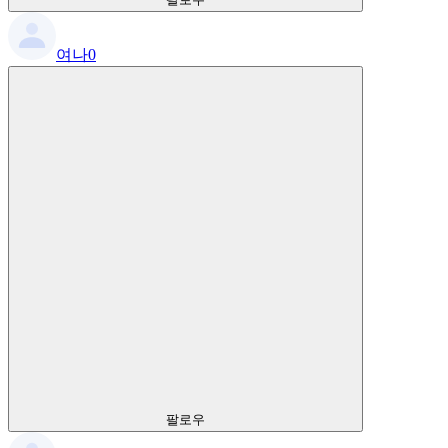
여나0
팔로우