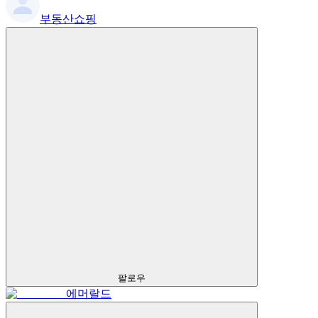
부동산쇼핑
팔로우
에머랄드