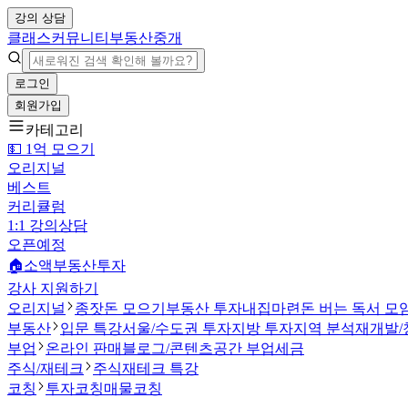
강의 상담
클래스
커뮤니티
부동산중개
로그인
회원가입
카테고리
💵 1억 모으기
오리지널
베스트
커리큘럼
1:1 강의상담
오픈예정
🏠소액부동산투자
강사 지원하기
오리지널
종잣돈 모으기
부동산 투자
내집마련
돈 버는 독서 모
부동산
입문 특강
서울/수도권 투자
지방 투자
지역 분석
재개발/
부업
온라인 판매
블로그/콘텐츠
공간 부업
세금
주식/재테크
주식
재테크 특강
코칭
투자코칭
매물코칭