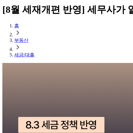
[8월 세재개편 반영] 세무사가
홈
부동산
세금/대출