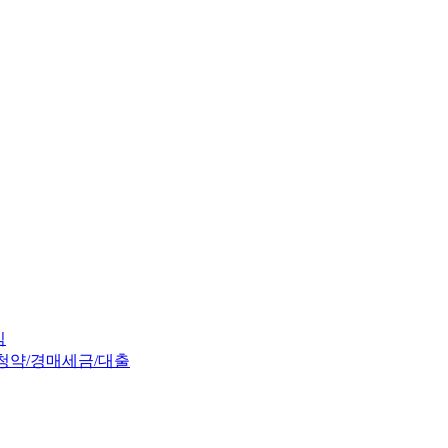
임
청약/경매
세금/대출