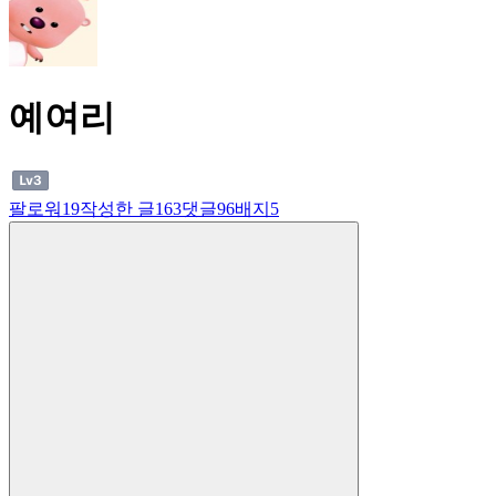
예여리
팔로워
19
작성한 글
163
댓글
96
배지
5