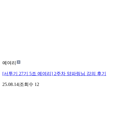
예여리
[서투기 27기 5조 예여리] 2주차 양파링님 강의 후기
25.08.14
|
조회수
12