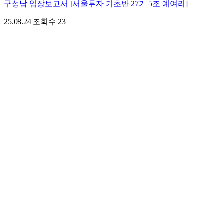
구성남 임장보고서 [서울투자 기초반 27기 5조 예여리]
25.08.24
|
조회수
23