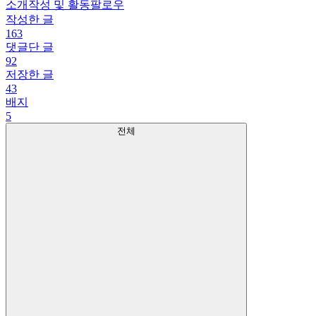
소개
작성 및 활동
팔로우
작성한 글
163
댓글단 글
92
저장한 글
43
배지
5
전체