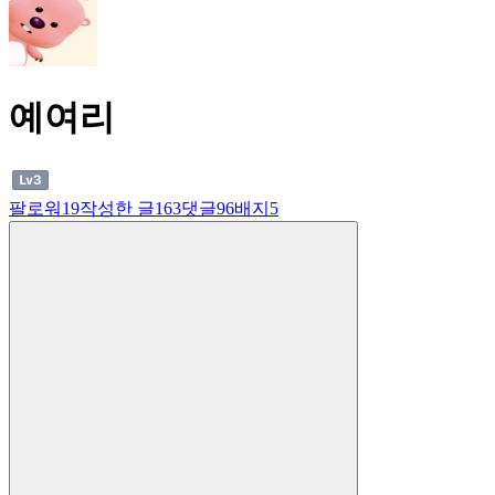
예여리
팔로워
19
작성한 글
163
댓글
96
배지
5