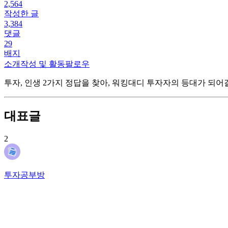
2,564
작성한 글
3,384
댓글
29
배지
소개
작성 및 활동
팔로우
투자, 인생 2가지 정답을 찾아, 워킹대디 투자자의 등대가 되어갈
대표글
2
투자공부방