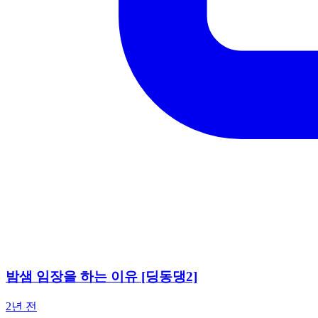
밤샘 임장을 하는 이유 [딩동댕2]
2년 전