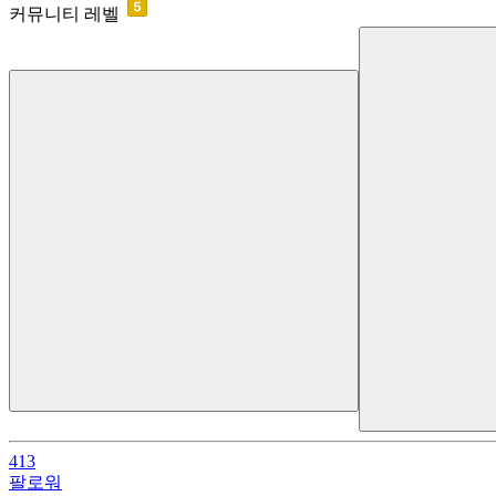
커뮤니티 레벨
413
팔로워