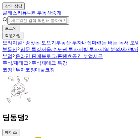
강의 상담
클래스
커뮤니티
부동산중개
로그인
회원가입
오리지널
종잣돈 모으기
부동산 투자
내집마련
돈 버는 독서 모
부동산
입문 특강
서울/수도권 투자
지방 투자
지역 분석
재개발/
부업
온라인 판매
블로그/콘텐츠
공간 부업
세금
주식/재테크
주식
재테크 특강
코칭
투자코칭
매물코칭
딩동댕2
에이스