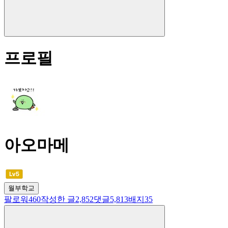
프로필
아오마메
월부학교
팔로워
460
작성한 글
2,852
댓글
5,813
배지
35