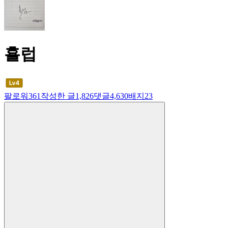
횰럽
팔로워
361
작성한 글
1,826
댓글
4,630
배지
23