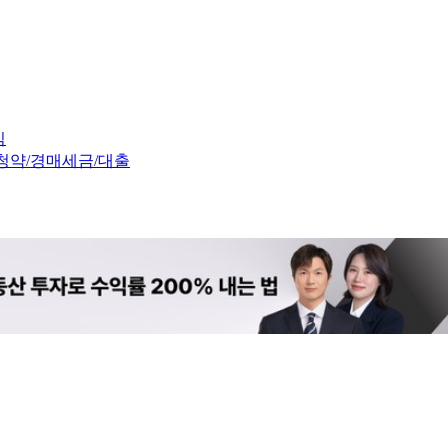
임
청약/경매
세금/대출