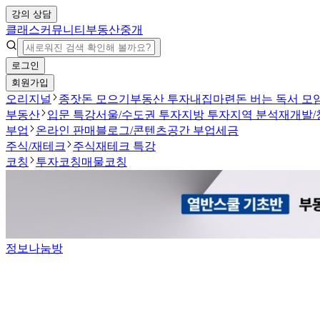
강의 상담
클래스
커뮤니티
부동산중개
로그인
회원가입
오리지널
종잣돈 모으기
부동산 투자
내집마련
돈 버는 독서 모
부동산
입문 특강
서울/수도권 투자
지방 투자
지역 분석
재개발/
부업
온라인 판매
블로그/콘텐츠
공간 부업
세금
주식/재테크
주식
재테크 특강
코칭
투자코칭
매물코칭
정보나눔방