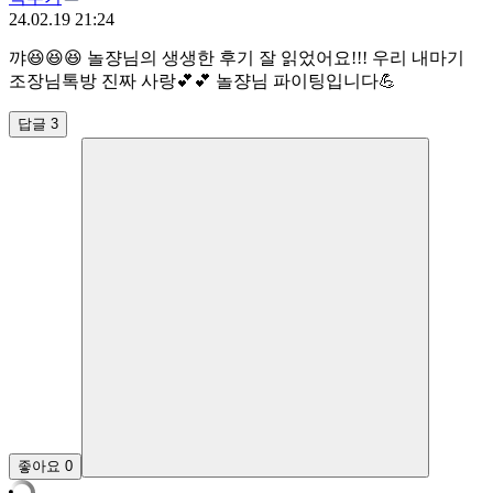
24.02.19 21:24
꺄😆😆😆 놀쟝님의 생생한 후기 잘 읽었어요!!! 우리 내마기
조장님톡방 진짜 사랑💕💕 놀쟝님 파이팅입니다💪
답글 3
좋아요
0