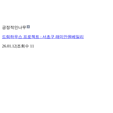
긍정적인나무
드림하우스 프로젝트 : 서초구 래미안원베일리
26.01.12
|
조회수
11