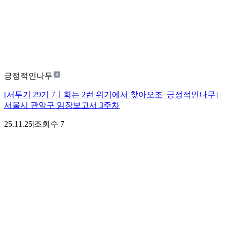
긍정적인나무
[서투기 29기 7ㅣ회는 2런 위기에서 찾아오조_긍정적인나무]
서울시 관악구 임장보고서 3주차
25.11.25
|
조회수
7