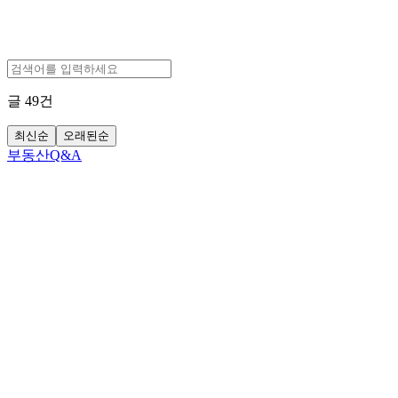
글
49
건
최신순
오래된순
부동산Q&A