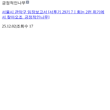
긍정적인나무
서울시 관악구 임장보고서 [서투기 29기 7ㅣ회는 2런 위기에
서 찾아오조_긍정적인나무]
25.12.02
|
조회수
17