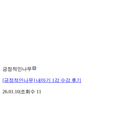
긍정적인나무
[긍정적인나무] 내마기 1강 수강 후기
26.01.10
|
조회수
11