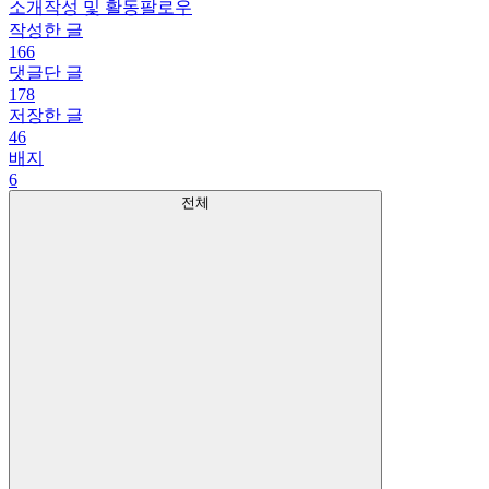
소개
작성 및 활동
팔로우
작성한 글
166
댓글단 글
178
저장한 글
46
배지
6
전체