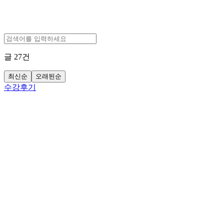
글
27
건
최신순
오래된순
수강후기