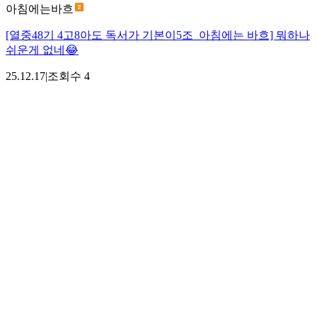
아침에는바흐
[열중48기 4고8아도 독서가 기본이5조_아침에는 바흐] 뭐하나
쉬운게 없네😂
25.12.17
|
조회수
4