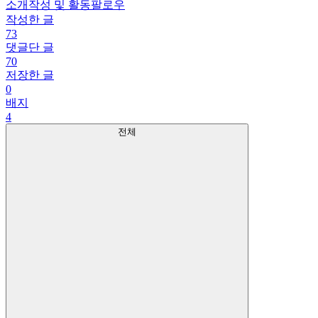
소개
작성 및 활동
팔로우
작성한 글
73
댓글단 글
70
저장한 글
0
배지
4
전체