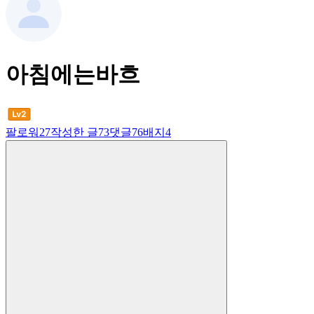
아침에는바흐
팔로워
27
작성한 글
73
댓글
76
배지
4