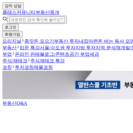
강의 상담
클래스
커뮤니티
부동산중개
로그인
회원가입
오리지널
종잣돈 모으기
부동산 투자
내집마련
돈 버는 독서 모
부동산
입문 특강
서울/수도권 투자
지방 투자
지역 분석
재개발/
부업
온라인 판매
블로그/콘텐츠
공간 부업
세금
주식/재테크
주식
재테크 특강
코칭
투자코칭
매물코칭
부동산Q&A