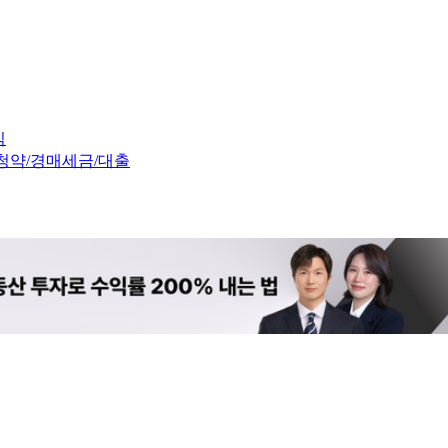
임
청약/경매
세금/대출