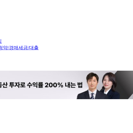
임
청약/경매
세금/대출