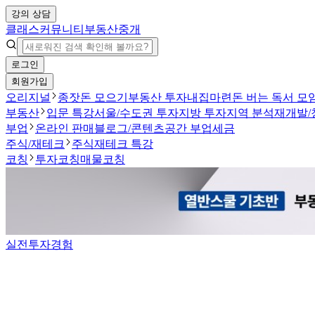
강의 상담
클래스
커뮤니티
부동산중개
로그인
회원가입
오리지널
종잣돈 모으기
부동산 투자
내집마련
돈 버는 독서 모
부동산
입문 특강
서울/수도권 투자
지방 투자
지역 분석
재개발/
부업
온라인 판매
블로그/콘텐츠
공간 부업
세금
주식/재테크
주식
재테크 특강
코칭
투자코칭
매물코칭
실전투자경험