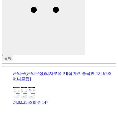
등록
관악구(관악우성)입지분석 [내집마련 중급반 4기 67조
머니클립]
24.02.25
|
조회수
147