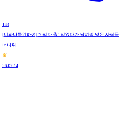
143
[너와나를위하여] "6억 대출" 믿었다가 날벼락 맞은 사람들
너나위
26.07.14