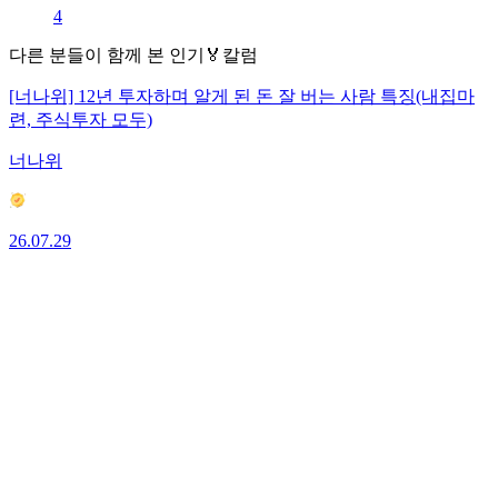
4
다른 분들이 함께 본 인기🏅칼럼
[너나위] 12년 투자하며 알게 된 돈 잘 버는 사람 특징(내집마
련, 주식투자 모두)
너나위
26.07.29