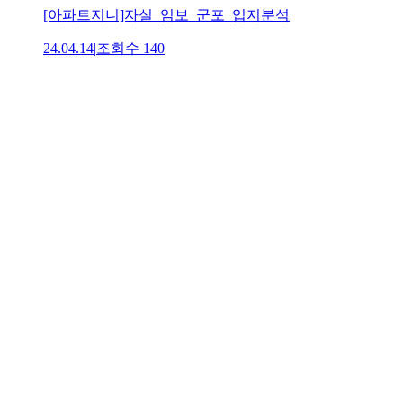
[아파트지니]자실_임보_군포_입지분석
24.04.14
|
조회수
140