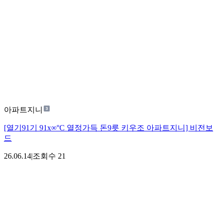
아파트지니
[열기91기 91x∞°C 열정가득 돈9릇 키우조 아파트지니] 비전보
드
26.06.14
|
조회수
21