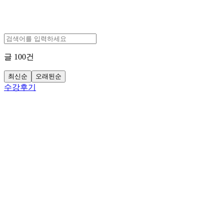
글
100
건
최신순
오래된순
수강후기