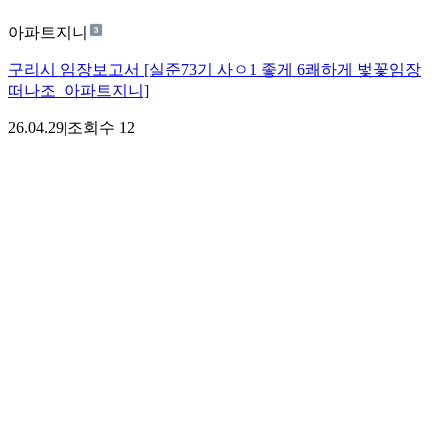
아파트지니
구리시 임장보고서 [실준73기 사ㅇ1 좋게 6쾌하게 벛꽃임장
떠나조_아파트지니]
26.04.29
|
조회수
12