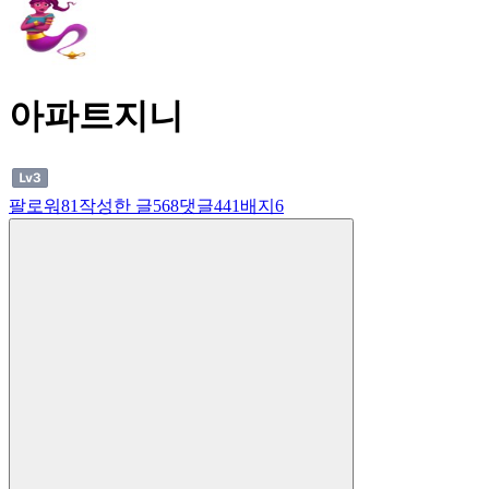
아파트지니
팔로워
81
작성한 글
568
댓글
441
배지
6