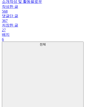
소개
작성 및 활동
팔로우
작성한 글
568
댓글단 글
367
저장한 글
27
배지
6
전체