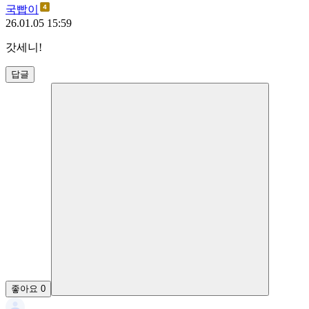
국빱이
26.01.05 15:59
갓세니!
답글
좋아요
0