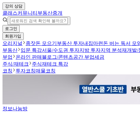
강의 상담
클래스
커뮤니티
부동산중개
로그인
회원가입
오리지널
종잣돈 모으기
부동산 투자
내집마련
돈 버는 독서 모
부동산
입문 특강
서울/수도권 투자
지방 투자
지역 분석
재개발/
부업
온라인 판매
블로그/콘텐츠
공간 부업
세금
주식/재테크
주식
재테크 특강
코칭
투자코칭
매물코칭
정보나눔방