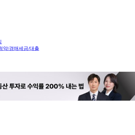
임
청약/경매
세금/대출