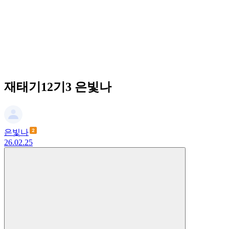
재태기12기3 은빛나
은빛나
26.02.25