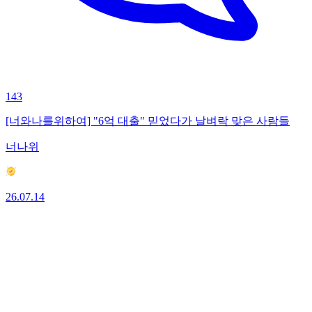
143
[너와나를위하여] "6억 대출" 믿었다가 날벼락 맞은 사람들
너나위
26.07.14