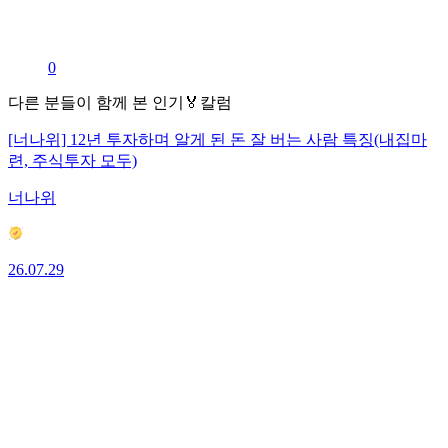
0
다른 분들이 함께 본 인기🏅칼럼
[너나위] 12년 투자하며 알게 된 돈 잘 버는 사람 특징(내집마
련, 주식투자 모두)
너나위
26.07.29