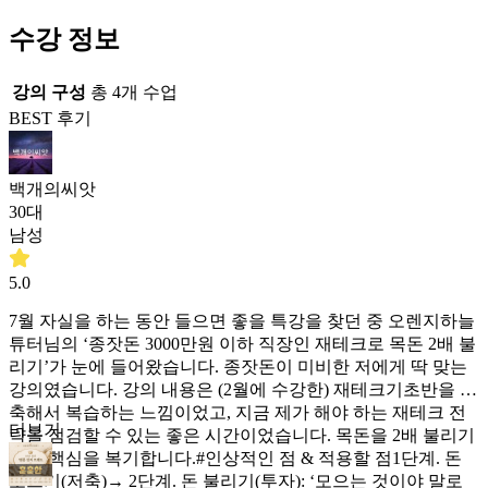
수강 정보
강의 구성
총
4
개 수업
BEST 후기
백개의씨앗
30대
남성
5.0
7월 자실을 하는 동안 들으면 좋을 특강을 찾던 중 오렌지하늘
튜터님의 ‘종잣돈 3000만원 이하 직장인 재테크로 목돈 2배 불
리기’가 눈에 들어왔습니다. 종잣돈이 미비한 저에게 딱 맞는
강의였습니다. 강의 내용은 (2월에 수강한) 재테크기초반을 압
축해서 복습하는 느낌이었고, 지금 제가 해야 하는 재테크 전
더보기
략을 점검할 수 있는 좋은 시간이었습니다. 목돈을 2배 불리기
위한 핵심을 복기합니다.#인상적인 점 & 적용할 점1단계. 돈
모으기(저축)→ 2단계. 돈 불리기(투자): ‘모으는 것이야 말로