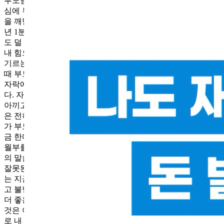
부모님 지원)지금 당장은 지름길 같지만 잘못된 길이다. 내 욕
심에 부모님까지 희생(도와주시겠다고 했지만) 시키려고 했음
을 깨닫는다.[변경안] 7~9월 자실+특강 → 10월 지투기 → '26
년 1분기 지방 1호기 투자(안정적 범위 + 내 힘으로)느리더라
도 덜 벌더라도 올바른 길이다. 수익도 좋지만 내 삶의 궤도를
내 힘으로 수정하고, 돈을 다룰 수 있는 마인드와 투자 실력을
기르는 것이 더 중요함을 깨닫는다. 내가 먼저 올바른 길로 갈
때 부모님의 도움도 더 크게 빛날 수 있다.#나의 다짐:강의 끝
자락에 오하님의 어머니 이야기를 듣고 부모님 생각이 났습니
다. 자식에게만큼은 돈 걱정을 물려주고 싶지 않아 아끼고 또
아끼고, 더 벌기 위해 힘든 일도 마다하지 않으면서 힘든 내색
은 전혀 내지 않던 부모님의 위대함과 자식에 대한 사랑을 제
가 부모가 되어서야 깨달았습니다.‘너무 늦은 건 아닐까’, ‘지
금 한다고 얼마나 달라질 수 있을까’ 후회와 포기의 기로에서
월부를 만났습니다. 그리고 ‘새롭게 태어날 수 있다!’는 오하님
의 말씀에 용기를 얻습니다. 내가 살아온 발자취를 직시하고,
잘못된 선택에 의한 댓가를 지불하면서 삶의 궤도를 바꾸고 있
는 지금, 힘들고 지치고 괴롭지만 행복합니다. 과거에는 괴롭
고 불행했지만, 지금은 힘들고 행복합니다. 말이 이상하지만
더 좋은 표현을 찾지 못하겠습니다. 삶이 획기적으로 변화된
것은 아니지만 내 노력으로, 내 선택으로, 내가 원하는 방향으
로 내 삶을 이끌어 나가고 있다는 만족감이 부정적인 감정과