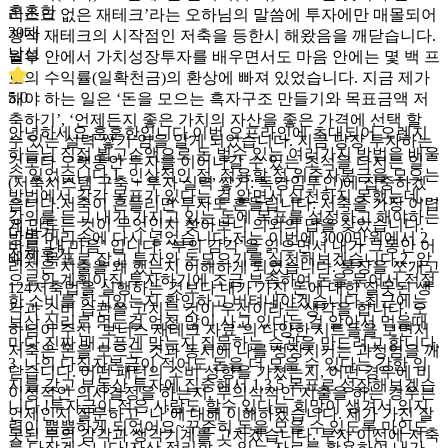
훈훈한
리스크 없은 재테크’라는 오하님의 말씀에 투자에만 매몰되어
30대
정작 재테크의 시작점인 저축을 등한시 해왔음을 깨닫습니다.
남성
월부 안에서 가치성장투자를 배우면서도 마음 안에는 몇 백 프
로의 수익률(일확천금)의 환상에 빠져 있었습니다. 지금 제가
5.0
해야 하는 일은 ‘돈을 모으는 흑자구조 만들기와 목표금액 저
축하기’, ‘언제든지 좋은 가치의 자산을 좋은 가격에 선택 할
안녕하세요.훈훈한입니다.이번 오프라인에 초대되어 오렌지
수 있는 실력 쌓기’임을 알게 되었습니다. 지금 당장 투자하는
하늘님 직접 뵙고소액으로 돈 벌수 있는 여러가지 방법을 배울
것보다 오랫동안 투자를 이어나갈 수 있는 초석을 다지는 일
수 있었습니다.1. 인상적인 점, 적용할 점 위주자본금을 모으는
(저축시스템 구축 + 투자 실력 쌓기: 독강임투인)에 집중하겠
방법에서 각각 목표가 있다는 걸 알면서 실천하지 못했는데,
습니다.저축이 흔들리면 투자도 흔들립니다: 저축을 가장 어렵
강의를 듣고 내가 가지고 있는 돈에 목표를 설정하고 해야하는
게 만드는 것이 무엇인지 찾아보니 의외의 답을 찾았습니다.
더보기
방법 머리속에 다시 넣었습니다.저는 이번에 3000만원에서 2
바로 ‘내 마음’ 입니다. ‘부의 감각’을 읽으면서 내가 그동안 어
전체후기
배의 목표로 잡고 투자와 돈모으기를 실천해보겠습니다.2. 앞
리석은 지출을 왜 했는지 이해하게 되었습니다. 통장을 쪼개고
으로의 계획아직 투자하기에 조금 부족하여 돈을 묶어서 적절
124저축법을 실행하는 것보다 내가 가진 돈에 대한 잘못된 생
한 소비를 하고있는지 확인하고 버텨내야겠습니다.최근에는
각과 소비 습관을 고치는 것이 우선이라는 생각을 합니다. 오
보상 심리로 먹는걸 엄청 많이 사고 있다는 걸 알아서 먹을때
하님이 주신 ‘보너스 재테크 자료’의 다양한 시트들을 보면서
마다 진짜 배고픈게 맞는지 질문하는 습관을 만드려고 합니다.
저축은 돈을 모으는 것과 동시에 나를 성장시키는 과정임을 깨
3. 나의 다짐자본금이 적어도 돈을 더 모을 수 있다는 강한 의
닫습니다. 어떤 패턴의 소비 성향을 가졌는지, 어떤 경우에 비
지를 갖고 부동산 투자에 집중해서 1,3,5 목표로 성장해보겠습
이성적인 의사결정을 하는지, 무의식적인 지출을 하는 경우는
니다.!투자금이 적은 사람도 할수 있다는 희망이 생겨서 의지
언제인지 질문하고 ‘나’에 대해 이해하겠습니다. 제가 가진 잘
력이 뿜뿜하게 되었어요~꾸준히 돈을 모을 수 있도록 마인드
못된 부의 감각과 생각기계를 고치겠습니다. 투자 이전에 저축
를 다잡겠습니다!자산 정리할 수 있는 자료를 활용하여 내가