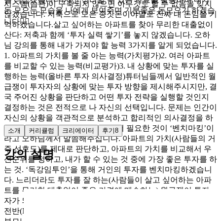
시스템(습관)이 구축되지 않으면 아무것도 할 수 없음을 잊지
돈 모으는 모습을 나에게 보여주며 기분좋은 돈모으기 하겠습
않겠습니다. 저축으로 모은 종잣돈이야말로 진짜 내 돈임을 기
니다👍🏻
억하겠습니다.살고 싶어하는 아파트를 찾아 무리한 대출없이
산다: 저축과 함께 ‘투자 실력 쌓기’를 놓지 않겠습니다. 오하
님 강의를 통해 내가 가져야 할 능력 3가지를 알게 되었습니다.
1. 아파트의 가치를 볼 줄 아는 능력(가치평가)2. 여러 아파트
를 비교할 수 있는 능력(비교평가)3. 내 상황에 맞는 투자를 실
행하는 능력(올바른 투자 의사결정)튜터님들께서 일반적인 월
급쟁이 투자자의 상황에 맞는 투자 방향을 제시해주시지만, 결
국 주어진 상황을 판단하고 어떤 투자 전략을 실행할 것인지
결정하는 것은 전적으로 나 자신의 선택입니다. 문제는 인간이
자신의 상황을 객관적으로 분석하고 합리적인 의사결정을 하
는 것이 어렵다는 점입니다. 그래서 필요한 것이 ‘벤치마킹’이
소개
커리큘럼
크리에이터
후기
8
라고 오하님께서 말씀해주십니다. 아파트의 가치(사람들의 거
주 선호도)를 제대로 판단하고, 아파트의 가치를 비교해서 우
강의 설명
선순위를 정하고, 내가 할 수 있는 것 중에 가장 좋은 투자를 하
는 것. ‘독강임투인’을 통해 거인의 투자를 벤치마킹하겠습니
다. 느리더라도 투자를 잘 하는(사람들이 살고 싶어하는 아파
트를 무리한 대출없이 좋은 가격에 매수하는) 월급쟁이 투자
자가 되겠습니다.#앞으로의 계획:[기계획] 7월 자실 → 8월 실
전반(MVP 혜택) → 9~12월 수도권 1호기 투자(무리한 범위 +