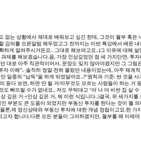
1도 없는 상황에서 제대로 배워보고 싶긴 한데, 그것이 월부 혹은
할 강의를 오픈알림 해두었고그 전까지는 이번 특강에서 배운 내
하게 알려주시거든요.. 그대로 해보려고요..)그 이유에 대해 설
 과제를 해보겠습니다.음, 가장 인상깊었던 점 세 가지단연, 투자
던 대로 아주 직관적이어서, 문장도 잊지 않아야겠지만 그 그림
“투자 이해”.. 솔직히 정말 전혀 몰랐던 내용이었는데, 아주 체
 일종의 “납득”을 하게 되었달까요..?“원칙과 기준: 싼 것을 사
듣다 보면, 하면 안 될 거/아무것도 모르는 사람들이 하는 거 
 빠뜨릴 수가 없네요.. 저도 무턱대고 “아 나 더 비싼 집 살 수
인상 깊은 거 +인상 깊은 거, 뭐 이런 식입니다..)결국, 위 세가지
적인 부분도 큰 도움이 되었지만 부동산 투자를 한다는 것이 뭘 의
물론,제 정신상태와 부동산 투자에 대한 개념 정립이고요.한 가지 
고자 합니다.다른 모든 분들이 그러하겠지만, 월부를 왜 이제야