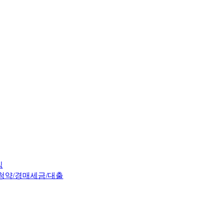
임
청약/경매
세금/대출