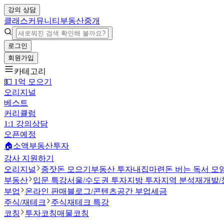
강의 상담
클래스
커뮤니티
부동산중개
로그인
회원가입
카테고리
💵 1억 모으기
오리지널
베스트
커리큘럼
1:1 강의상담
오픈예정
🏠소액부동산투자
강사 지원하기
오리지널
종잣돈 모으기
부동산 투자
내집마련
돈 버는 독서 모
부동산
입문 특강
서울/수도권 투자
지방 투자
지역 분석
재개발/
부업
온라인 판매
블로그/콘텐츠
공간 부업
세금
주식/재테크
주식
재테크 특강
코칭
투자코칭
매물코칭