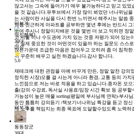
않고서는 그속에 들어가기 매우 불가능하다고 믿고 있었습
을 것 같습니다.유투브에서 가장 많이 뵈었던 너나위님을
는 사람이란 사실을 다시 한번 느끼면서 해주시는 말씀 
더보기
점점 친근하게 아파트를 공부하면 몇년 후에는 반드시 그것
보여 주시니 정말이지배운 것을 몇번 더 보고 익히면 정말
멋진행복1
고 서울 이나 수도권에 가치 있는 것중 저평가 되어 있
30대
고 실제 중요한 것이 어떤것이 있을까 하는 질문도 스스로
여성
많은가운데 조급한 마음은 접어두고 오히려 좀 더 침착한 
서 꾸준히 배우고 실천 하겠습니다.감사 합니다.
5.0
재테크에 대한 관점을 아예 바꾸게 만든, 정말 알찬 강
정직한 시장)오를 걸 사는게 아니라 환경, 교통 등의 가
느낀점으로 저는 바로 적용을 하고 있습니다.종자돈 모으기
출(강의 수강료, 독서실 사용료/임장 시간 확보 등 공부
가능성이 높은 매물 sorting(평일에 부사님께 연락)-
동안 틈틈히 강의듣기 /책보기너나위님 특강을 듣고 정신
더보기
제 노후를 책임지는 최종 목표에 도달할수있도록 노력하
동동장군
30대