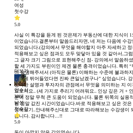
여성
첫수강
5.0
사실 이 특강을 듣게 된 것은제가 부동산에 대한 지식이 
이었습니다.결론부터 말씀드리자면, 네 저는 다음에 수강
되었습니다.(강의에서 무엇을 해야할지 아주 자세하고 정확
적용해보고 싶은 점과도 모두 맞닿아 있을 것 같아서,그럼
그 글자 크기 그림으로 표현해주신 점- 강의에서 말씀하셨
할 세 가지도 부린이인 제겐 물론 충격이었습니다. 특히 
더보기
며 설명해주셔서 (아직은 물론) 이해하는 수준에 불과하지만
마련에 뛰어들었다면 진짜 큰일났겠구나” 싶었습니다. 강의 
정확한 설명과 투자자의 관점에서 무엇을 의미하는 지 이것도
양수석
으로서요.. (세 가지로 추리기 어려워요.. 인상 깊은 거 + 
30대
분이 정말 무척 큰 도움이 되었습니다. 물론 뒤쪽의 실용
남성
된 정말 값진 시간이었습니다.바로 적용해보고 싶은 것은 
첫수강
성해보기..안내해주신대로 그대로 따라해보는 수강생이 되
습니다. 감사합니다…!!
5.0
돈이 아깝지 않은 강의였습니다