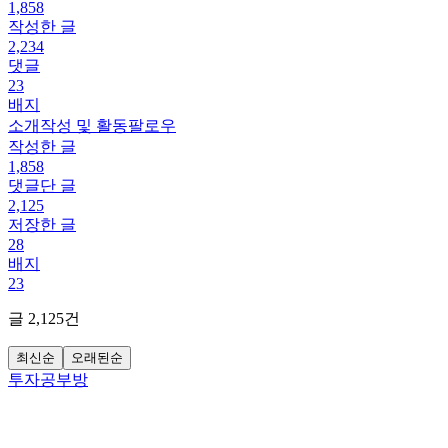
1,858
작성한 글
2,234
댓글
23
배지
소개
작성 및 활동
팔로우
작성한 글
1,858
댓글단 글
2,125
저장한 글
28
배지
23
글
2,125
건
최신순
오래된순
투자공부방