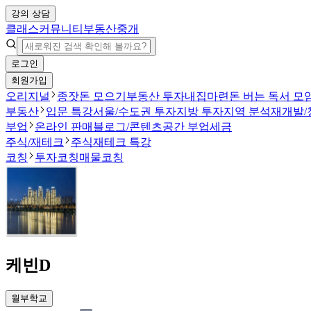
강의 상담
클래스
커뮤니티
부동산중개
로그인
회원가입
오리지널
종잣돈 모으기
부동산 투자
내집마련
돈 버는 독서 모
부동산
입문 특강
서울/수도권 투자
지방 투자
지역 분석
재개발/
부업
온라인 판매
블로그/콘텐츠
공간 부업
세금
주식/재테크
주식
재테크 특강
코칭
투자코칭
매물코칭
케빈D
월부학교