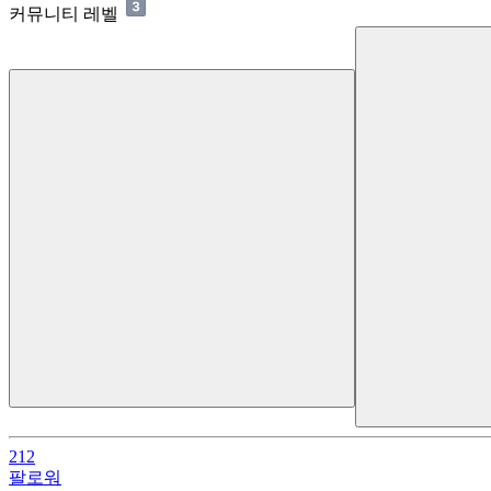
커뮤니티 레벨
212
팔로워