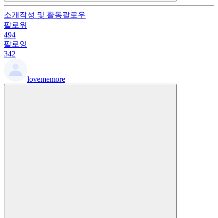
소개
작성 및 활동
팔로우
팔로워
494
팔로잉
342
lovememore