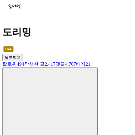
도리밍
월부학교
팔로워
494
작성한 글
2,417
댓글
4,707
배지
21