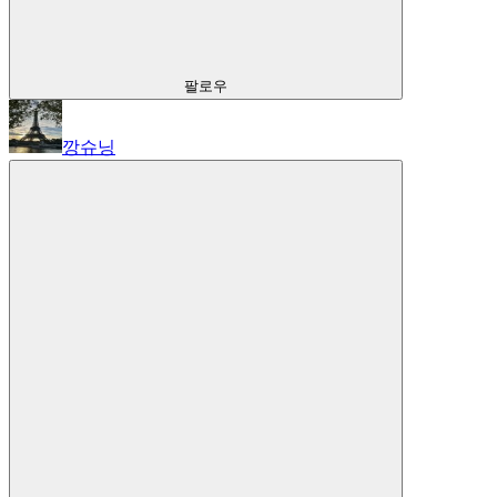
팔로우
깡슈닝