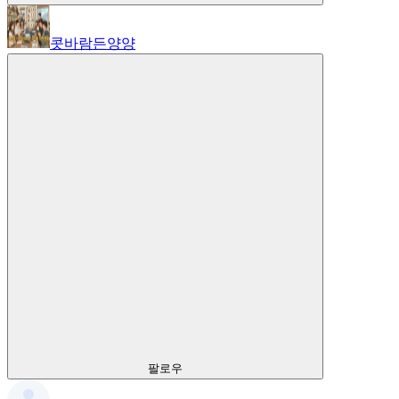
콧바람든양양
팔로우