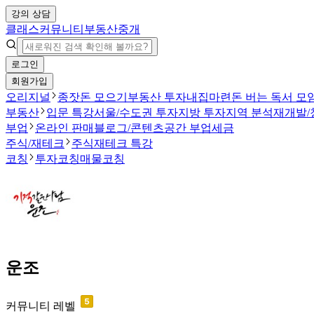
강의 상담
클래스
커뮤니티
부동산중개
로그인
회원가입
오리지널
종잣돈 모으기
부동산 투자
내집마련
돈 버는 독서 모
부동산
입문 특강
서울/수도권 투자
지방 투자
지역 분석
재개발/
부업
온라인 판매
블로그/콘텐츠
공간 부업
세금
주식/재테크
주식
재테크 특강
코칭
투자코칭
매물코칭
운조
커뮤니티 레벨