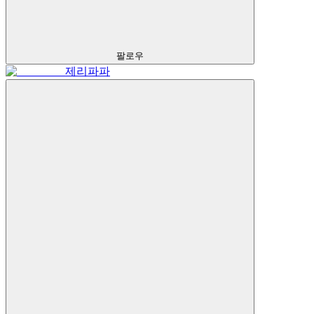
팔로우
제리파파