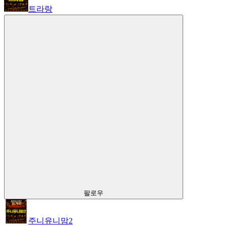
트라랑
팔로우
주니유니맘2