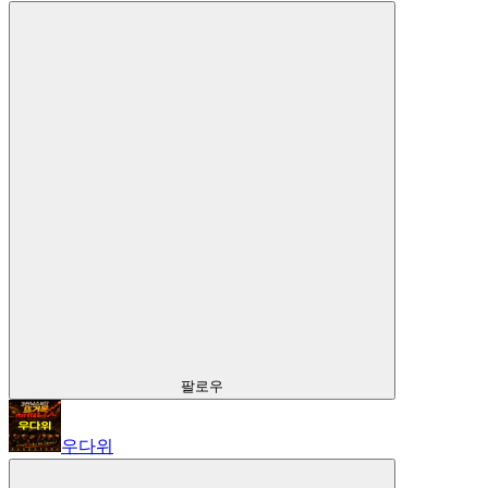
팔로우
우다위