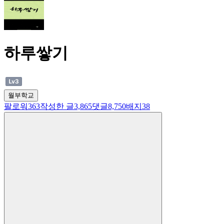
하루쌓기
월부학교
팔로워
363
작성한 글
3,865
댓글
8,750
배지
38