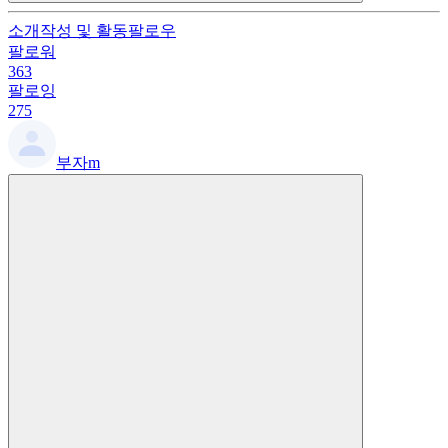
소개
작성 및 활동
팔로우
팔로워
363
팔로잉
275
부자m