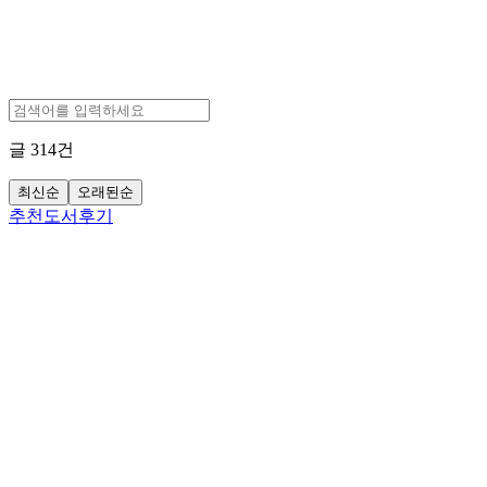
글
314
건
최신순
오래된순
추천도서후기