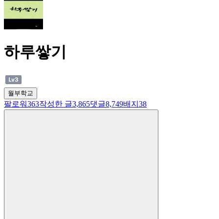
하루쌓기
월부학교
팔로워
363
작성한 글
3,865
댓글
8,749
배지
38