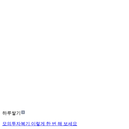
하루쌓기
모의투자복기 이렇게 한 번 해 보세요