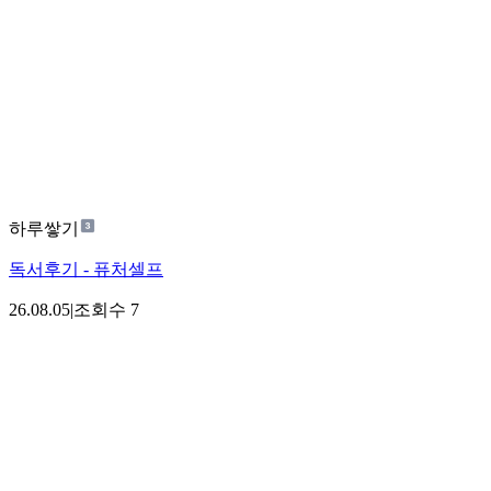
하루쌓기
독서후기 - 퓨처셀프
26.08.05
|
조회수
7