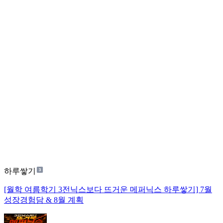
하루쌓기
[월학 여름학기 3전닉스보다 뜨거운 메퍼닉스 하루쌓기] 7월
성장경험담 & 8월 계획