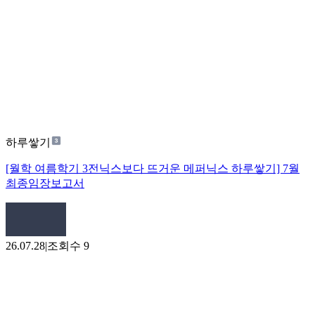
하루쌓기
[월학 여름학기 3전닉스보다 뜨거운 메퍼닉스 하루쌓기] 7월
최종임장보고서
26.07.28
|
조회수
9