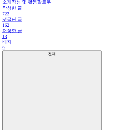
소개
작성 및 활동
팔로우
작성한 글
722
댓글단 글
162
저장한 글
13
배지
9
전체