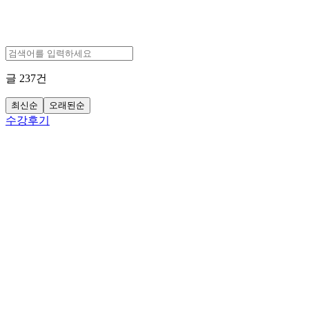
글
237
건
최신순
오래된순
수강후기