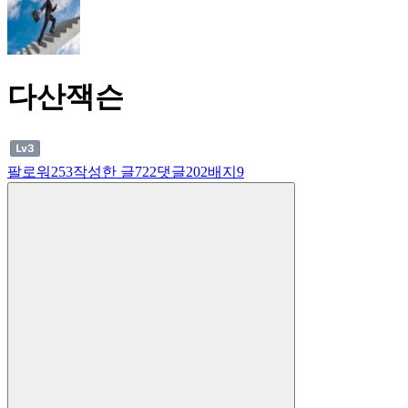
다산잭슨
팔로워
253
작성한 글
722
댓글
202
배지
9