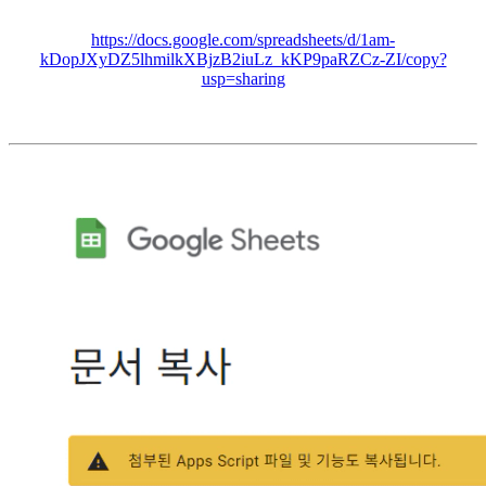
https://docs.google.com/spreadsheets/d/1am-
kDopJXyDZ5lhmilkXBjzB2iuLz_kKP9paRZCz-ZI/copy?
usp=sharing