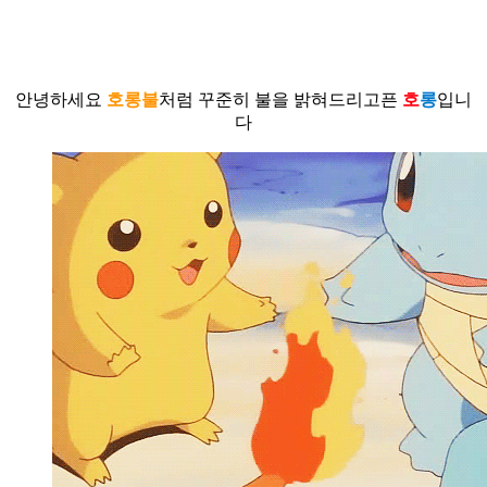
안녕하세요
호롱불
처럼 꾸준히 불을 밝혀드리고픈
호
롱
입니
다