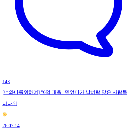
143
[너와나를위하여] "6억 대출" 믿었다가 날벼락 맞은 사람들
너나위
26.07.14