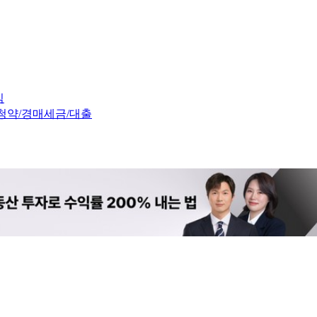
임
청약/경매
세금/대출