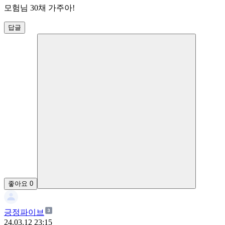
모험님 30채 가주아!
답글
좋아요
0
긍정파이브
24.03.12 23:15