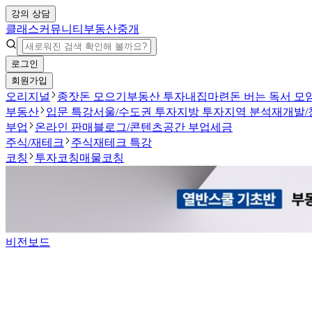
강의 상담
클래스
커뮤니티
부동산중개
로그인
회원가입
오리지널
종잣돈 모으기
부동산 투자
내집마련
돈 버는 독서 모
부동산
입문 특강
서울/수도권 투자
지방 투자
지역 분석
재개발/
부업
온라인 판매
블로그/콘텐츠
공간 부업
세금
주식/재테크
주식
재테크 특강
코칭
투자코칭
매물코칭
비전보드