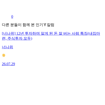
0
다른 분들이 함께 본 인기🏅칼럼
[너나위] 12년 투자하며 알게 된 돈 잘 버는 사람 특징(내집마
련, 주식투자 모두)
너나위
26.07.29