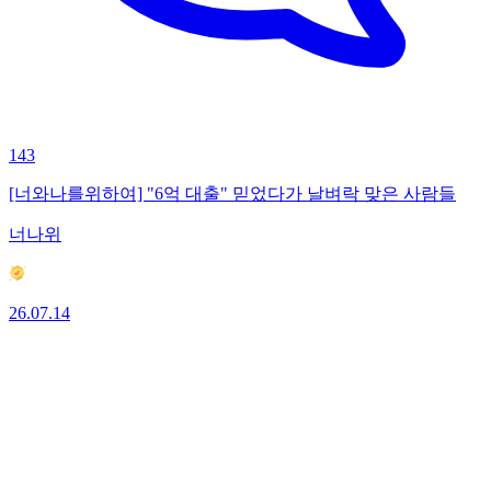
143
[너와나를위하여] "6억 대출" 믿었다가 날벼락 맞은 사람들
너나위
26.07.14